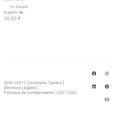
En balade
Ce
A partir de
produit
30,00
€
a
plusieurs
variations.
Les
options
peuvent
être
choisies
sur
la
page
du
produit
2010-2021 | Christophe Tanière |
Mentions Légales
|
Politique de confidentialité
|
CGV
|
CGU