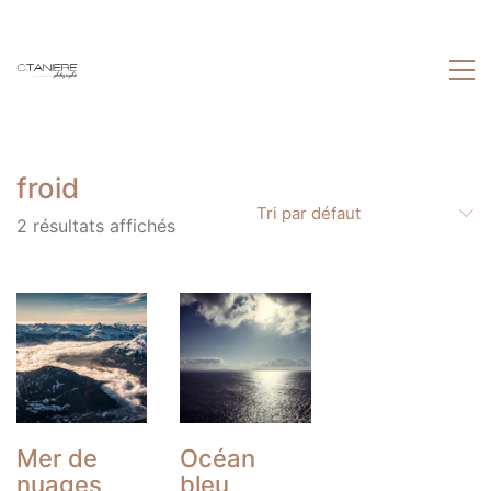
froid
Tri par défaut
2 résultats affichés
Mer de
Océan
nuages
bleu