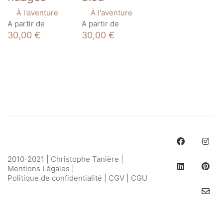
À l'aventure
À l'aventure
Ce
Ce
A partir de
A partir de
produit
produit
30,00
€
30,00
€
a
a
plusieurs
plusieurs
variations.
variations.
Les
Les
options
options
peuvent
peuvent
être
être
choisies
choisies
sur
sur
la
la
page
page
du
du
produit
produit
2010-2021 | Christophe Tanière |
Mentions Légales
|
Politique de confidentialité
|
CGV
|
CGU