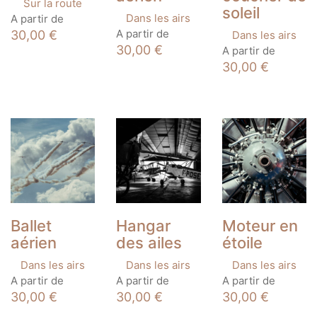
Sur la route
soleil
Ce
Dans les airs
A partir de
produit
Ce
A partir de
30,00
€
Dans les airs
a
produit
Ce
30,00
€
A partir de
plusieurs
a
produit
30,00
€
variations.
plusieurs
a
Les
variations.
plusieurs
options
Les
variations.
peuvent
options
Les
être
peuvent
options
choisies
être
peuvent
sur
choisies
être
la
sur
choisies
page
la
sur
du
page
la
produit
du
page
produit
du
Ballet
Hangar
Moteur en
produit
aérien
des ailes
étoile
Dans les airs
Dans les airs
Dans les airs
Ce
Ce
Ce
A partir de
A partir de
A partir de
produit
produit
produit
30,00
€
30,00
€
30,00
€
a
a
a