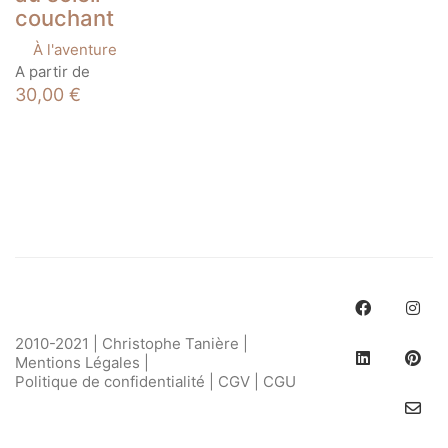
couchant
À l'aventure
Ce
A partir de
produit
30,00
€
a
plusieurs
variations.
Les
options
peuvent
être
choisies
sur
la
page
du
produit
2010-2021 | Christophe Tanière |
Mentions Légales
|
Politique de confidentialité
|
CGV
|
CGU