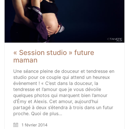
« Session studio » future
maman
Une séance pleine de douceur et tendresse en
studio pour ce couple qui attend un heureux
évènement ! « C’est dans la douceur, la
tendresse et l’amour que je vous dévoile
quelques photos qui marquent bien l’amour
d’Émy et Alexis. Cet amour, aujourd’hui
partagé à deux s’étendra à trois dans un futur
proche. Quoi de plus…
1 février 2014