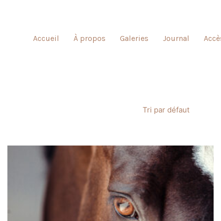
Accueil
À propos
Galeries
Journal
Accè
Tri par défaut