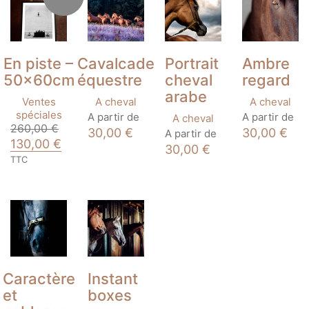
avant
En piste –
Cavalcade
Portrait
Ambre
50x60cm
équestre
cheval
regard
arabe
Ventes
A cheval
A cheval
Ce
Ce
spéciales
A partir de
A partir de
A cheval
produit
produit
260,00
€
Ce
30,00
€
30,00
€
A partir de
a
a
Le
Le
130,00
€
produit
30,00
€
plusieurs
plusieu
prix
prix
a
TTC
variations.
variatio
initial
actuel
plusieurs
Les
Les
était :
est :
variations.
options
options
260,00 €.
130,00 €.
Les
peuvent
peuven
options
être
être
peuvent
choisies
choisie
être
sur
sur
choisies
la
la
sur
page
page
la
Caractère
Instant
du
du
page
et
boxes
produit
produit
du