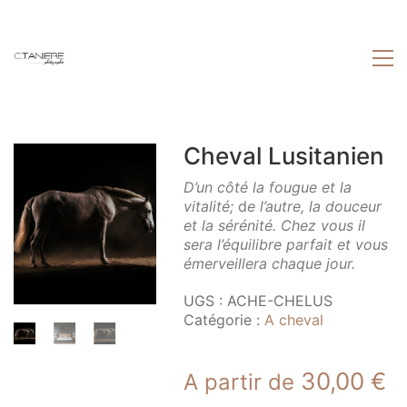
Cheval Lusitanien
D’un côté la fougue et la
vitalité;
d
e l’autre, la douceur
et la sérénité. Chez vous il
sera l’équilibre parfait et vous
émerveillera chaque jour.
UGS :
ACHE-CHELUS
Catégorie :
A cheval
30,00
€
A partir de