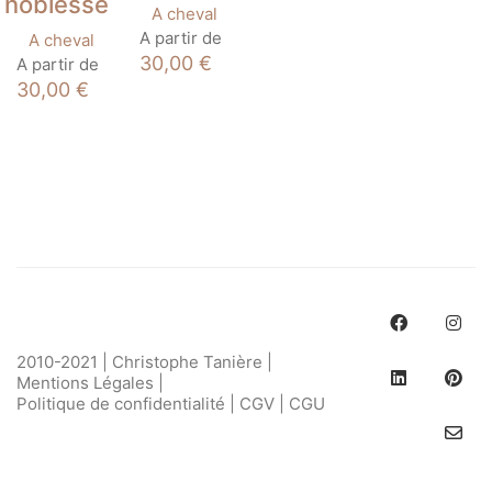
noblesse
produit
A cheval
Ce
A partir de
A cheval
produit
Ce
30,00
€
A partir de
a
produit
30,00
€
plusieurs
a
variations.
plusieurs
Les
variations.
options
Les
peuvent
options
être
peuvent
choisies
être
sur
choisies
la
sur
page
la
du
page
produit
du
produit
2010-2021 | Christophe Tanière |
Mentions Légales
|
Politique de confidentialité
|
CGV
|
CGU