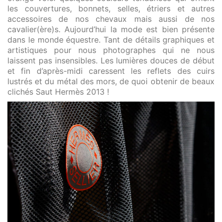
les couvertures, bonnets, selles, étriers et autres
accessoires de nos chevaux mais aussi de nos
cavalier(ère)s. Aujourd’hui la mode est bien présente
dans le monde équestre. Tant de détails graphiques et
artistiques pour nous photographes qui ne nous
laissent pas insensibles. Les lumières douces de début
et fin d’après-midi caressent les reflets des cuirs
lustrés et du métal des mors, de quoi obtenir de beaux
clichés Saut Hermès 2013 !