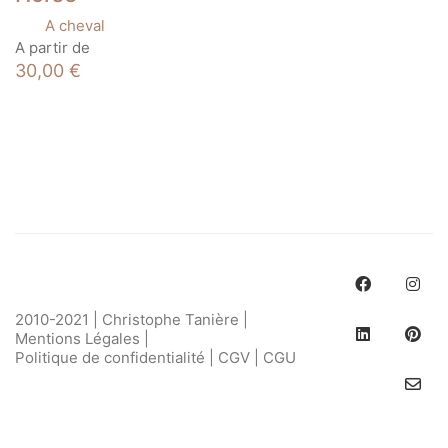
A cheval
Ce
A partir de
produit
30,00
€
a
plusieurs
variations.
Les
options
peuvent
être
choisies
sur
la
page
du
produit
2010-2021 | Christophe Tanière |
Mentions Légales
|
Politique de confidentialité
|
CGV
|
CGU