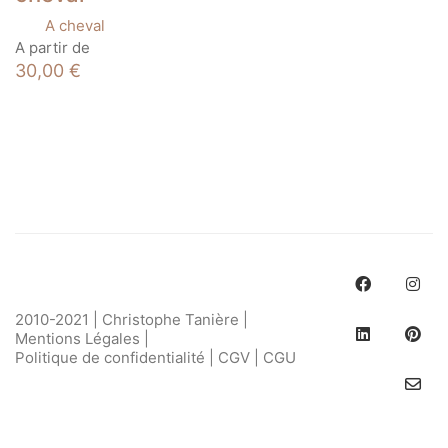
A cheval
Ce
A partir de
produit
30,00
€
a
plusieurs
variations.
Les
options
peuvent
être
choisies
sur
la
page
du
produit
2010-2021 | Christophe Tanière |
Mentions Légales
|
Politique de confidentialité
|
CGV
|
CGU