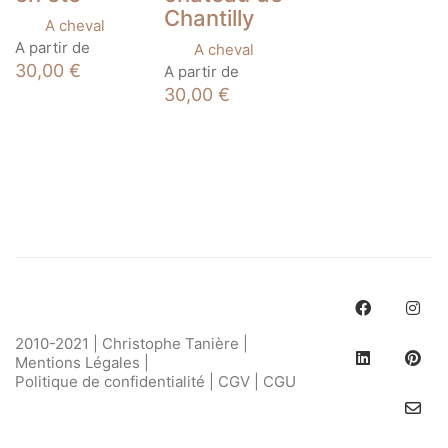
Chantilly
A cheval
Ce
A partir de
A cheval
produit
Ce
30,00
€
A partir de
a
produit
30,00
€
plusieurs
a
variations.
plusieurs
Les
variations.
options
Les
peuvent
options
être
peuvent
choisies
être
sur
choisies
la
sur
page
la
du
page
produit
du
produit
2010-2021 | Christophe Tanière |
Mentions Légales
|
Politique de confidentialité
|
CGV
|
CGU