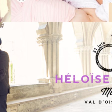
i (09 mai 2015) – Chantilly
 « Au cœur d’un parc de 5 hectares, à 3 km de Chantilly et
 où le temps semble s’être arrêté… » enfin presque ! (propo