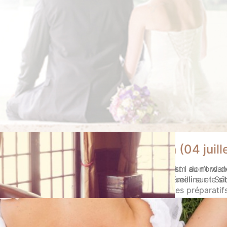
août 2014)
Mariage Émeline & Sébastien (04 juill
c de 5 hectares, à 3 km de Chantilly et à 35 km au nord de
Mariage inoubliable au château de Saint-Just I don’t wan
 s’être arrêté… » enfin presque ! (propos recueilli sur le 
voulais interpréter en images le mariage d’Émeline et S
(Belle-Église – Oise) en ce 04 juillet 2014. Des préparati
4 juillet 2014
Mariage