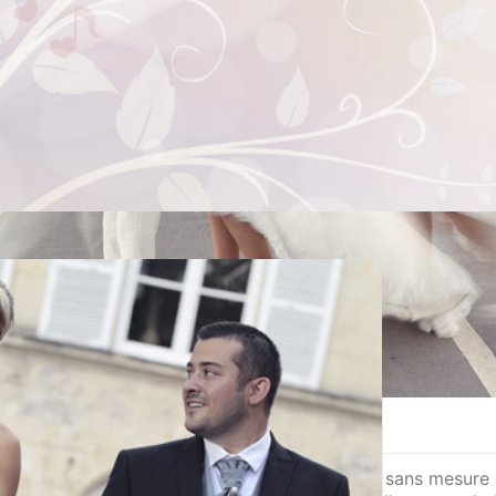
28 juin 2014
Mariage
is l’interpréter. Nous sommes le 31 mai
réparatifs jusqu’au vin d’honneur, j’ai
Mariage Louise et Damien (01 septem
Une belle journée à Berzy-Le-Sec… sous un soleil éclatant
familles et amis proches. Une journée bien remplie car 
L’une d’entre elle, consistait aux invités de…
1 septembre 2012
Mariage
uvais-Paris)
le de l’Amour ! » La mesure d’Aimer est d’Aimer sans mesure