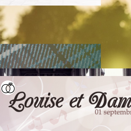
 l’été et qui plus est le jour de la fête de
« futurs » mariés…
14) – part 2 – Bridesmaids
e la mariée et ses demoiselles d’honneur« . L’objectif de c
es préparatifs du mariage. Pour ce groupe de filles pétilla
Caroline et Guillaume (28 juin 2014) –
lles occasions photographiques. Comme à l’accoutumée out
Session couple « Love session à l’Abbaye de Royaumont 
le mariage. On a plus le temps de profiter, c’est moins d
j’affectionne. Je désirais laisser une place au hasard…