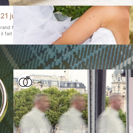
21 juin 2014)
d M ! « Vive l’été » ehhh ouiii, ils se sont dit oui le jour de
 fait beau, ciel bleu, fraîcheur matinale, j’arrive chez nos 
Caroline et Guillaume (28 juin 20
Brides & bridesmaids « Littéralement traduction d
et de passer un moment agréable après le stress d
leurs imaginations débordantes donnèrent de be
28 juin 2014
Mariage