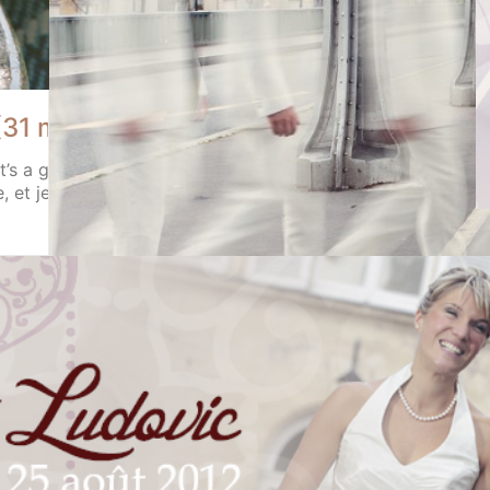
(31 mai 2014)
t’s a great day ! a wedding day ! » voilà comment je pourra
 et je commence plutôt bien sous le signe de l’Écosse. Des p
Mariage Camille et Grégory (Bea
Un mariage sous le signe de la rose et la capita