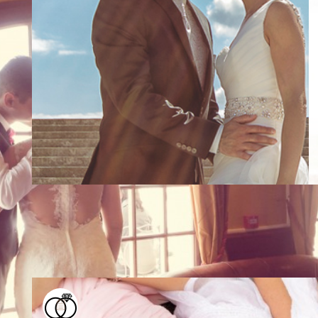
Mariage Maryline et Cédric (16 
Mariage au château de la Tour « Au cœur d’un par
niché dans un écrin de verdure où le temps semble
4 janvier 2015
Mariage