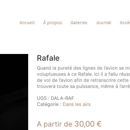
Accueil
À propos
Galeries
Journal
Accè
Rafale
Quand la pureté des lignes de l’avion se m
voluptueuses à ce Rafale. Ici il a fallu réu
de vol de l’avion afin de retranscrire cet
trouvera toute sa puissance, même à l’arrê
UGS :
DALA-RAF
Catégorie :
Dans les airs
30,00
€
A partir de