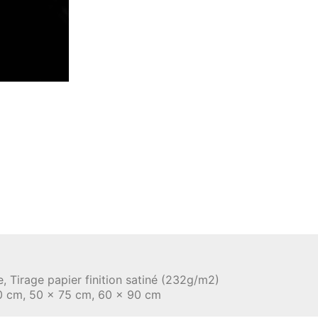
, Tirage papier finition satiné (232g/m2)
0 cm, 50 x 75 cm, 60 x 90 cm