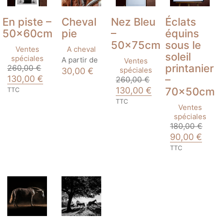
avant
avant
avant
En piste –
Cheval
Nez Bleu
Éclats
50x60cm
pie
–
équins
50x75cm
sous le
Ventes
A cheval
soleil
Ce
spéciales
A partir de
Ventes
printanier
produit
260,00
€
spéciales
30,00
€
a
Le
Le
130,00
€
–
260,00
€
plusieurs
prix
prix
Le
Le
130,00
€
70x50cm
TTC
variations.
initial
actuel
prix
prix
TTC
Les
était :
est :
initial
actuel
Ventes
options
260,00 €.
130,00 €.
était :
est :
spéciales
peuvent
260,00 €.
130,00 €.
180,00
€
être
Le
Le
90,00
€
choisies
prix
prix
TTC
sur
initial
actu
la
était :
est :
page
180,00 €.
90,0
du
produit