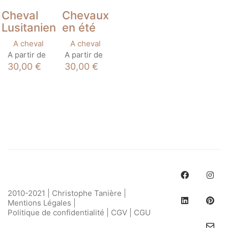
Cheval
Chevaux
Lusitanien
en été
A cheval
A cheval
Ce
Ce
A partir de
A partir de
produit
produit
30,00
€
30,00
€
a
a
plusieurs
plusieurs
variations.
variations.
Les
Les
options
options
peuvent
peuvent
être
être
choisies
choisies
sur
sur
la
la
page
page
du
du
produit
produit
2010-2021 | Christophe Tanière |
Mentions Légales
|
Politique de confidentialité
|
CGV
|
CGU