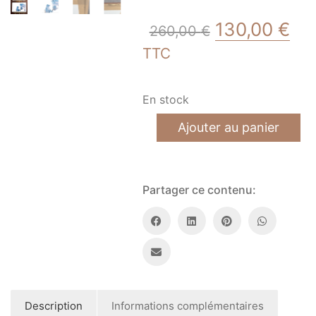
Le
Le
130,00
€
260,00
€
prix
pri
TTC
initial
act
était :
est
En stock
260,00 €.
130
quantité
Ajouter au panier
de
élégance
équine
-
50x75cm
Partager ce contenu:
Description
Informations complémentaires